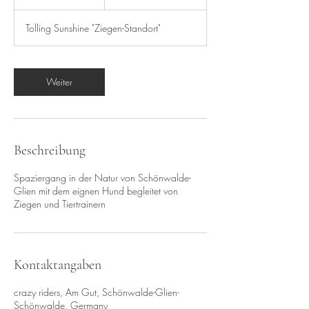
S
t
Tolling Sunshine "Ziegen-Standort"
d
Weiter
Beschreibung
Spaziergang in der Natur von Schönwalde-
Glien mit dem eignen Hund begleitet von
Ziegen und Tiertrainern
Kontaktangaben
crazy riders, Am Gut, Schönwalde-Glien-
Schönwalde, Germany