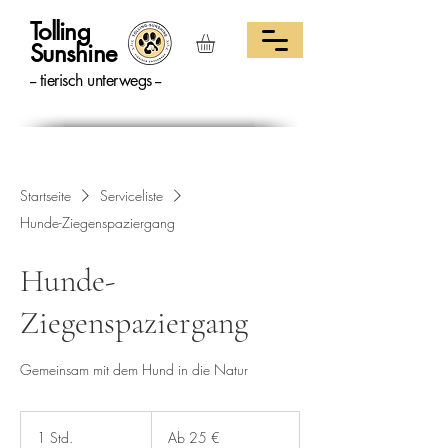
Tolling
Sunshine
-- tierisch unterwegs --
Startseite
Serviceliste
Hunde-Ziegenspaziergang
Hunde-
Ziegenspaziergang
Gemeinsam mit dem Hund in die Natur
Ab
25
1 Std.
1
Ab 25 €
Euro