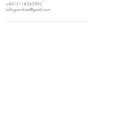
+4915118545993
tollingsunshine@gmail.com
TOLLING SUNSHINE
TIERISCH UNTERWEGS
+49 (0) 151 18545993
+49 (0) 171 5215466
Tollingsunshine@gmail.com
14621 Schönwalde-Glien
Deutschland
Impressum / Datenschutz